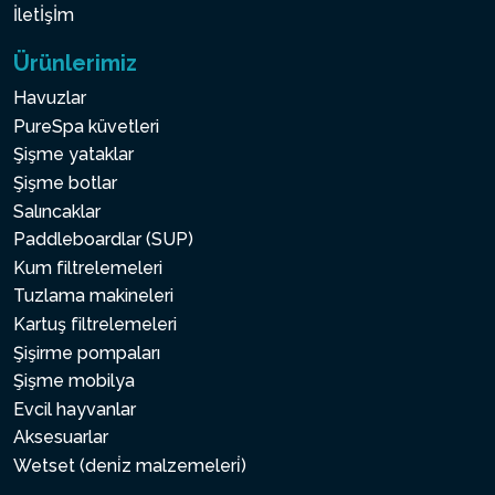
İletİşİm
Ürünlerimiz
Havuzlar
PureSpa küvetleri
Şişme yataklar
Şişme botlar
Salıncaklar
Paddleboardlar (SUP)
Kum filtrelemeleri
Tuzlama makineleri
Kartuş filtrelemeleri
Şişirme pompaları
Şişme mobilya
Evcil hayvanlar
Aksesuarlar
Wetset (deni̇z malzemeleri̇)