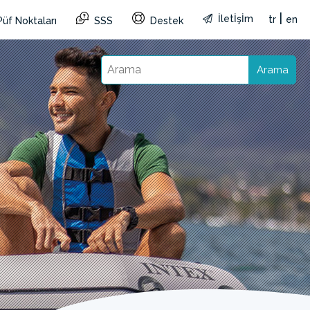
|
İletİşİm
tr
en
Püf Noktaları
SSS
Destek
Arama