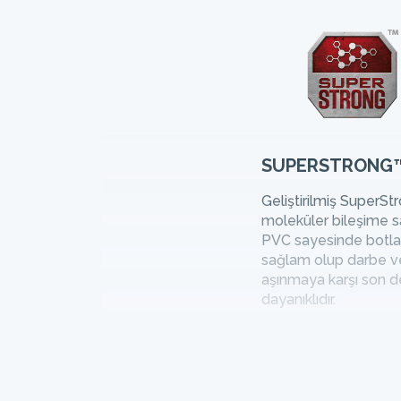
SUPERSTRONG
Geliştirilmiş SuperS
moleküler bileşime s
PVC sayesinde botla
sağlam olup darbe v
aşınmaya karşı son 
dayanıklıdır.