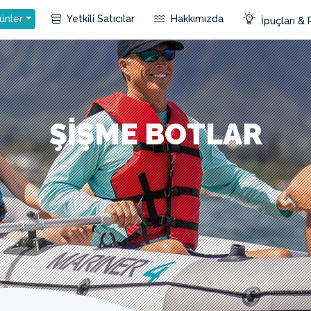
ünler
Yetki̇li̇ Satıcılar
Hakkımızda
İpuçları & 
ŞIŞME BOTLAR