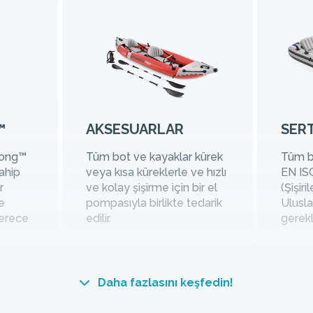
™
AKSESUARLAR
SER
trong™
Tüm bot ve kayaklar kürek
Tüm bo
ahip
veya kısa küreklerle ve hızlı
EN IS
r
ve kolay şişirme için bir el
(Şişiri
e
pompasıyla birlikte tedarik
Ulusla
derece
edilir.
gerekli
Daha fazlasını keşfedin!