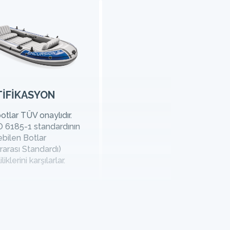
TIFIKASYON
tlar TÜV onaylıdır.
O 6185-1 standardının
lebilen Botlar
rarası Standardı)
liklerini karşılarlar.