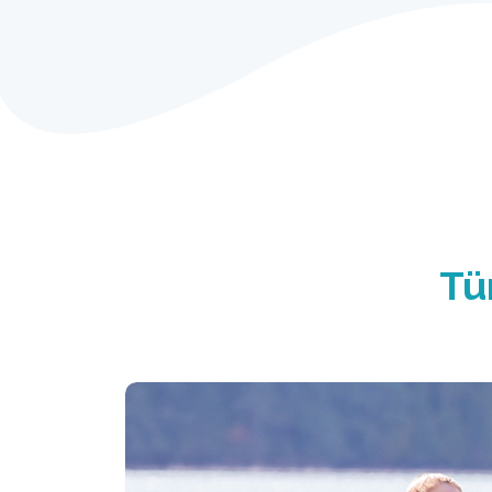
Intex bot ve kayakla
maceranın tadını çı
Eğlence bot ve kayakların geniş yelpa
olumsuz koşullarda bile kullanılmaların
dayanıklı malzemelerden üretilmiştir. 
Tü
veya ılıman nehirlerde balık tutmak ve
Yeni başlayanlar ve ileri seviyedekiler 