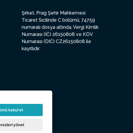
Şirket, Prag Şehir Mahkemesi
Ticaret Sicilinde C bölümü, 74759
numaralı dosya altında, Vergi Kimlik
Numarası (IČ) 26150808 ve KDV
Numarası (DIČ) CZ26150808 ile
kayıtlıdır.
ümü kabul et
rezleri yönet