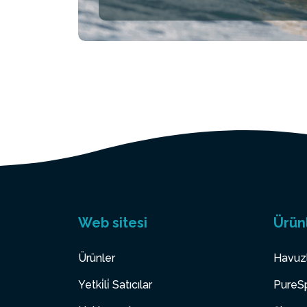
Web sitesi
Ürün
Ürünler
Havuz
Yetki̇li̇ Satıcılar
PureSp