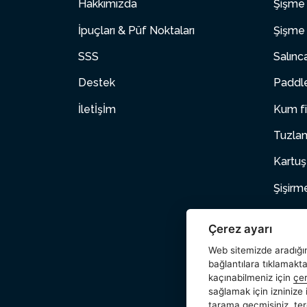
Hakkımızda
Şişme 
İpuçları & Püf Noktaları
Şişme 
SSS
Salınc
Destek
Paddle
İletİşİm
Kum fi
Tuzlam
Kartuş
Şişirm
Şişme
Çerez ayarı
Evcil 
Web sitemizde aradığını
bağlantılara tıklamakt
Aksesu
kaçınabilmeniz için
çer
sağlamak için izninize
Wetset
tarama geçmişiniz, ter