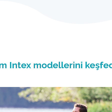
rı ile
karın
zesi. Tüm modeller,
ı sağlayan güçlü ve
Göllerde ve göletlerde
m Intex modellerini keşfed
 gezmek için uygundur.
için uygundur.