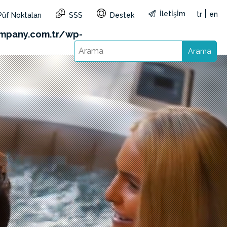
|
İletİşİm
tr
en
Püf Noktaları
SSS
Destek
&reg=TR&lang=tr): Failed to open stream: HTTP
mpany.com.tr/wp-
Arama