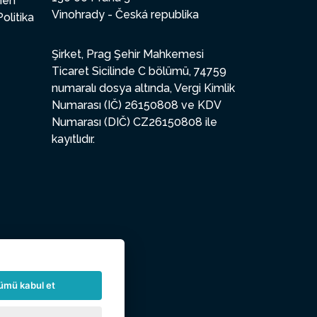
enen
Vinohrady - Česká republika
Politika
Şirket, Prag Şehir Mahkemesi
Ticaret Sicilinde C bölümü, 74759
numaralı dosya altında, Vergi Kimlik
Numarası (IČ) 26150808 ve KDV
Numarası (DIČ) CZ26150808 ile
kayıtlıdır.
ümü kabul et