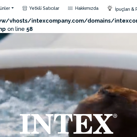
ünler
Yetki̇li̇ Satıcılar
Hakkımızda
İpuçları & 
com/admin/product/api.php?id=604&not_use_region=1
w/vhosts/intexcompany.com/domains/intexco
hp
on line
58