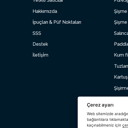
Yetki̇li̇ Satıcılar
PureSp
Hakkımızda
Şişme 
İpuçları & Püf Noktaları
Şişme 
SSS
Salınc
Destek
Paddle
İletİşİm
Kum fi
Tuzlam
Kartuş
Şişirm
Şişme
Çerez ayarı
Evcil 
Web sitemizde aradığını
bağlantılara tıklamakt
Aksesu
kaçınabilmeniz için
çer