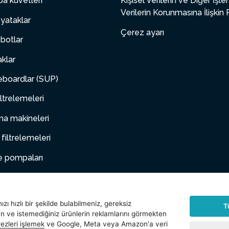
a küvetleri
Kişisel Verilerin ve Diğer İşl
Verilerin Korunmasına İlişkin 
yataklar
Çerez ayarı
botlar
aklar
boardlar (SUP)
ltrelemeleri
a makineleri
 filtrelemeleri
e pompaları
 mobilya
hayvanlar
zı hızlı bir şekilde bulabilmeniz, gereksiz
T
an ve istemediğiniz ürünlerin reklamlarını görmekten
arlar
ezleri işlemek
ve Google, Meta veya Amazon'a veri