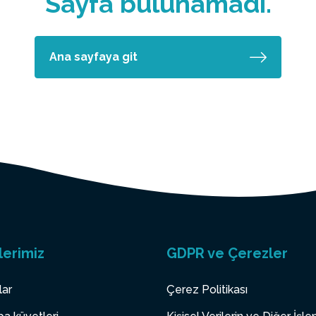
Sayfa bulunamadı.
Ana sayfaya git
lerimiz
GDPR ve Çerezler
lar
Çerez Politikası