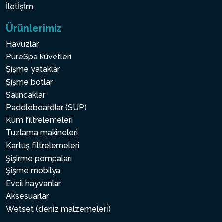
İletİşİm
Ürünlerimiz
Havuzlar
PureSpa küvetleri
Şişme yataklar
Şişme botlar
Salıncaklar
Paddleboardlar (SUP)
Kum filtrelemeleri
Tuzlama makineleri
Kartuş filtrelemeleri
Şişirme pompaları
Şişme mobilya
Evcil hayvanlar
Aksesuarlar
Wetset (deni̇z malzemeleri̇)