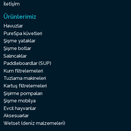
İletİşİm
Ürünlerimiz
Havuzlar
PureSpa küvetleri
Şişme yataklar
Şişme botlar
Salıncaklar
Paddleboardlar (SUP)
Kum filtrelemeleri
Tuzlama makineleri
Kartuş filtrelemeleri
Şişirme pompaları
Şişme mobilya
Evcil hayvanlar
Aksesuarlar
Wetset (deni̇z malzemeleri̇)