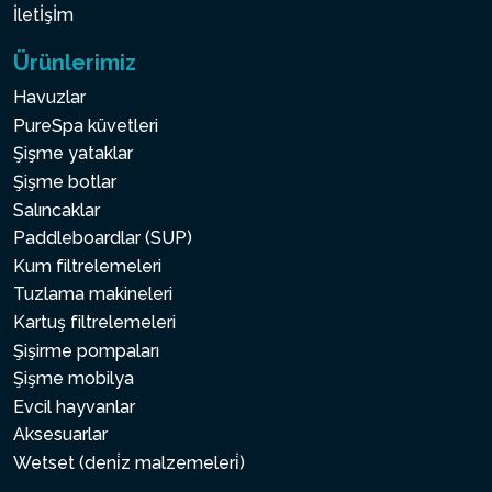
İletİşİm
Ürünlerimiz
Havuzlar
PureSpa küvetleri
Şişme yataklar
Şişme botlar
Salıncaklar
Paddleboardlar (SUP)
Kum filtrelemeleri
Tuzlama makineleri
Kartuş filtrelemeleri
Şişirme pompaları
Şişme mobilya
Evcil hayvanlar
Aksesuarlar
Wetset (deni̇z malzemeleri̇)