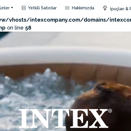
ünler
Yetki̇li̇ Satıcılar
Hakkımızda
İpuçları & 
com/admin/product/api.php?id=503&not_use_region=1
w/vhosts/intexcompany.com/domains/intexco
hp
on line
58