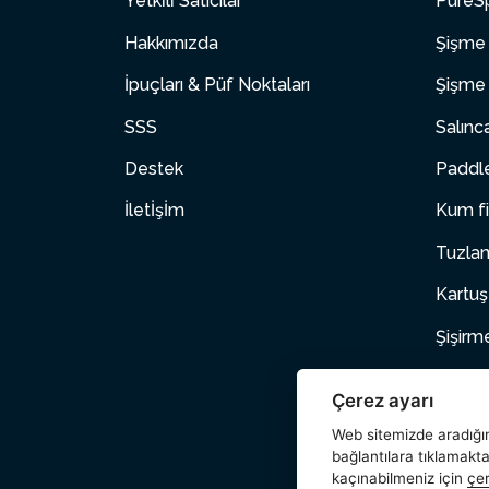
Yetki̇li̇ Satıcılar
PureSp
Hakkımızda
Şişme 
İpuçları & Püf Noktaları
Şişme 
SSS
Salınc
Destek
Paddle
İletİşİm
Kum fi
Tuzlam
Kartuş
Şişirm
Şişme
Çerez ayarı
Evcil 
Web sitemizde aradığını
bağlantılara tıklamakt
Aksesu
kaçınabilmeniz için
çer