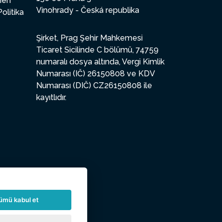
enen
Vinohrady - Česká republika
Politika
Şirket, Prag Şehir Mahkemesi
Ticaret Sicilinde C bölümü, 74759
numaralı dosya altında, Vergi Kimlik
Numarası (IČ) 26150808 ve KDV
Numarası (DIČ) CZ26150808 ile
kayıtlıdır.
ümü kabul et