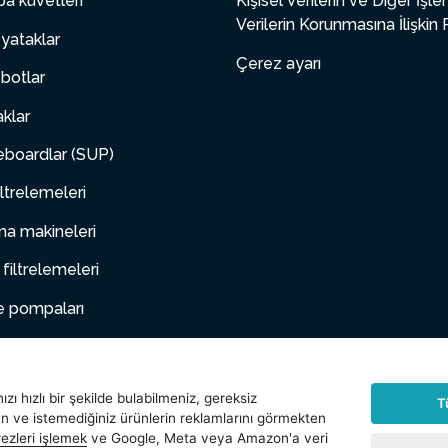
a küvetleri
Kişisel Verilerin ve Diğer İşl
Verilerin Korunmasına İlişkin 
yataklar
Çerez ayarı
botlar
aklar
boardlar (SUP)
ltrelemeleri
a makineleri
 filtrelemeleri
e pompaları
 mobilya
hayvanlar
zı hızlı bir şekilde bulabilmeniz, gereksiz
T
an ve istemediğiniz ürünlerin reklamlarını görmekten
arlar
ezleri işlemek
ve Google, Meta veya Amazon'a veri