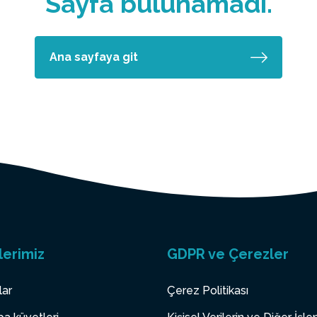
Sayfa bulunamadı.
Ana sayfaya git
lerimiz
GDPR ve Çerezler
lar
Çerez Politikası