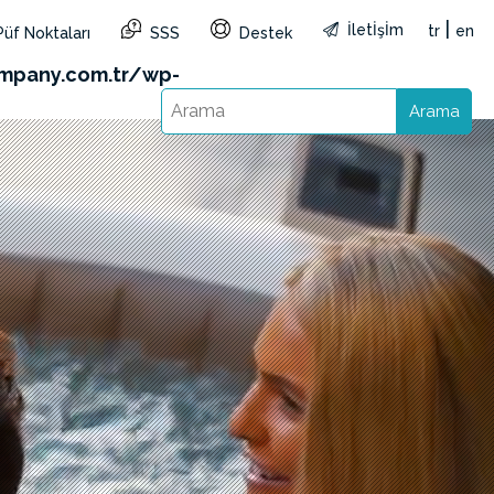
|
İletİşİm
tr
en
Püf Noktaları
SSS
Destek
&reg=TR&lang=tr): Failed to open stream: HTTP
mpany.com.tr/wp-
Arama