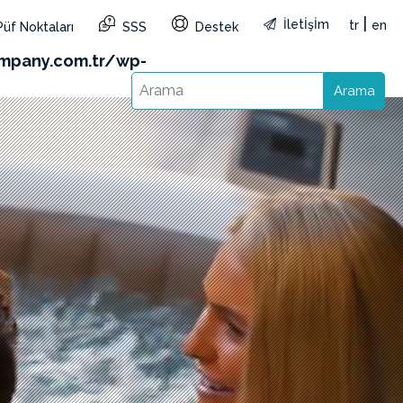
|
İletİşİm
tr
en
Püf Noktaları
SSS
Destek
&reg=TR&lang=tr): Failed to open stream: HTTP
mpany.com.tr/wp-
Arama