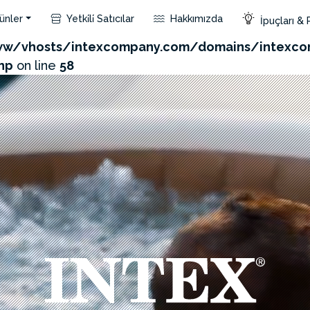
ünler
Yetki̇li̇ Satıcılar
Hakkımızda
İpuçları & 
com/admin/product/api.php?id=445&not_use_region=1
w/vhosts/intexcompany.com/domains/intexco
hp
on line
58