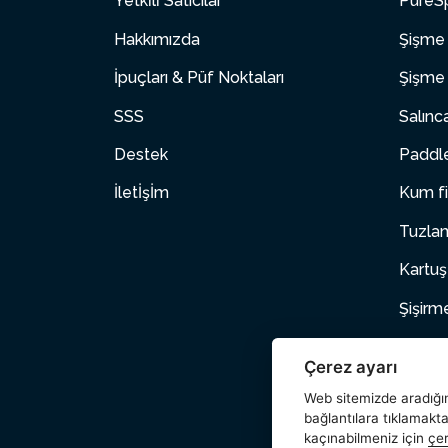
Yetki̇li̇ Satıcılar
PureSp
Hakkımızda
Şişme 
İpuçları & Püf Noktaları
Şişme 
SSS
Salınc
Destek
Paddle
İletİşİm
Kum fi
Tuzlam
Kartuş
Şişirm
Şişme
Çerez ayarı
Evcil 
Web sitemizde aradığını
bağlantılara tıklamakt
Aksesu
kaçınabilmeniz için
çer