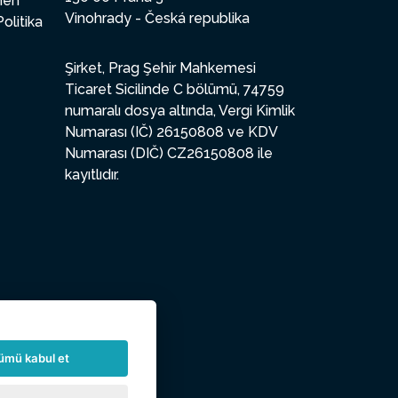
enen
Vinohrady - Česká republika
Politika
Şirket, Prag Şehir Mahkemesi
Ticaret Sicilinde C bölümü, 74759
numaralı dosya altında, Vergi Kimlik
Numarası (IČ) 26150808 ve KDV
Numarası (DIČ) CZ26150808 ile
kayıtlıdır.
ümü kabul et