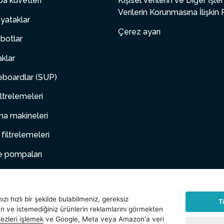
a küvetleri
Kişisel Verilerin ve Diğer İşl
Verilerin Korunmasına İlişkin 
yataklar
Çerez ayarı
botlar
aklar
boardlar (SUP)
ltrelemeleri
a makineleri
 filtrelemeleri
e pompaları
 mobilya
hayvanlar
zı hızlı bir şekilde bulabilmeniz, gereksiz
T
an ve istemediğiniz ürünlerin reklamlarını görmekten
arlar
ezleri işlemek
ve Google, Meta veya Amazon'a veri