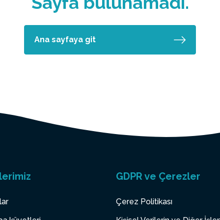
Sayfa bulunamadı.
Ana sayfaya git
lerimiz
GDPR ve Çerezler
lar
Çerez Politikası