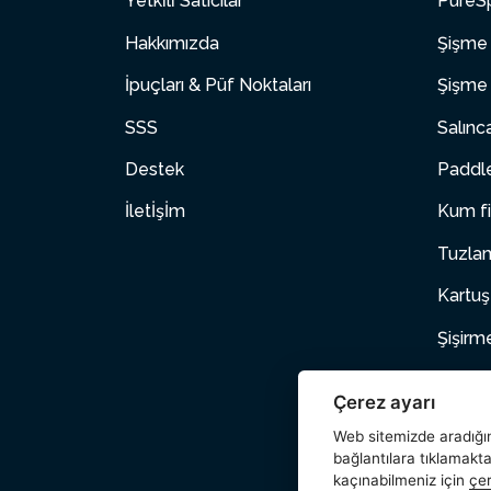
Yetki̇li̇ Satıcılar
PureSp
Hakkımızda
Şişme 
İpuçları & Püf Noktaları
Şişme 
SSS
Salınc
Destek
Paddle
İletİşİm
Kum fi
Tuzlam
Kartuş
Şişirm
Şişme
Çerez ayarı
Evcil 
Web sitemizde aradığını
bağlantılara tıklamakt
Aksesu
kaçınabilmeniz için
çer