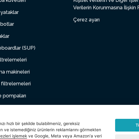
a küvetleri
Kişisel Verilerin ve Diğer İşl
Verilerin Korunmasına İlişkin 
yataklar
Çerez ayarı
botlar
aklar
boardlar (SUP)
ltrelemeleri
a makineleri
 filtrelemeleri
e pompaları
 mobilya
hayvanlar
zı hızlı bir şekilde bulabilmeniz, gereksiz
T
an ve istemediğiniz ürünlerin reklamlarını görmekten
arlar
ezleri işlemek
ve Google, Meta veya Amazon'a veri