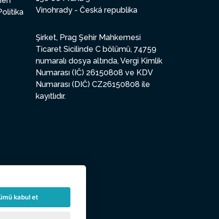
enen
Vinohrady - Česká republika
Politika
Şirket, Prag Şehir Mahkemesi
Ticaret Sicilinde C bölümü, 74759
numaralı dosya altında, Vergi Kimlik
Numarası (IČ) 26150808 ve KDV
Numarası (DIČ) CZ26150808 ile
kayıtlıdır.
ümü kabul et