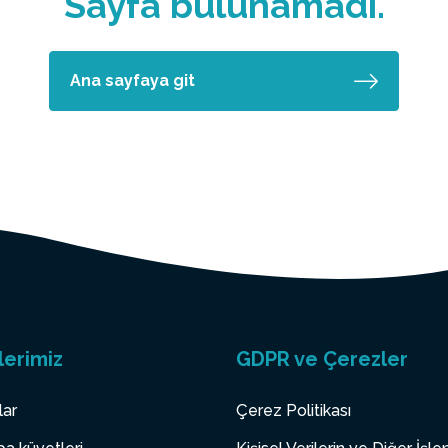
Sayfa bulunamadı.
Ana sayfaya git
lerimiz
GDPR ve Çerezler
lar
Çerez Politikası