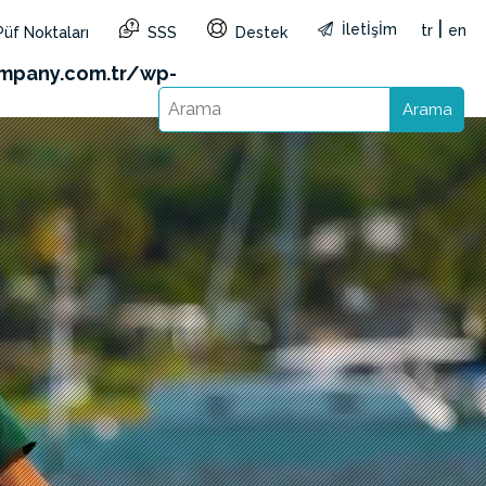
|
İletİşİm
tr
en
Püf Noktaları
SSS
Destek
&reg=TR&lang=tr): Failed to open stream: HTTP
mpany.com.tr/wp-
Arama