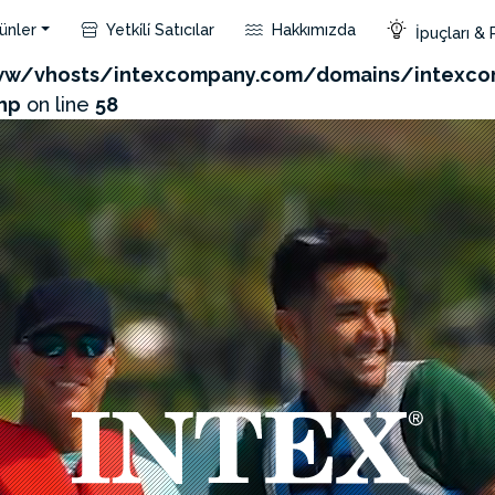
ünler
Yetki̇li̇ Satıcılar
Hakkımızda
İpuçları & 
com/admin/product/api.php?id=473&not_use_region=1
w/vhosts/intexcompany.com/domains/intexco
hp
on line
58