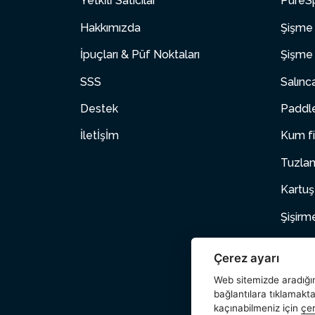
Yetki̇li̇ Satıcılar
PureSp
Hakkımızda
Şişme 
İpuçları & Püf Noktaları
Şişme 
SSS
Salınc
Destek
Paddle
İletİşİm
Kum fi
Tuzlam
Kartuş
Şişirm
Şişme
Çerez ayarı
Evcil 
Web sitemizde aradığını
bağlantılara tıklamakt
Aksesu
kaçınabilmeniz için
çer