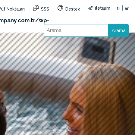
|
İletİşİm
tr
en
Püf Noktaları
SSS
Destek
&reg=TR&lang=tr): Failed to open stream: HTTP
mpany.com.tr/wp-
Arama