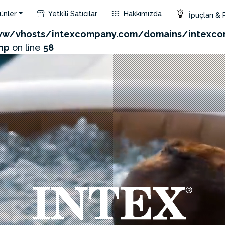
ünler
Yetki̇li̇ Satıcılar
Hakkımızda
İpuçları & 
com/admin/product/api.php?id=434&not_use_region=1
w/vhosts/intexcompany.com/domains/intexco
hp
on line
58