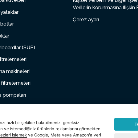
a küvetleri
Kişisel Verilerin ve Diğer İşl
Verilerin Korunmasına İlişkin 
yataklar
Çerez ayarı
botlar
aklar
boardlar (SUP)
ltrelemeleri
a makineleri
 filtrelemeleri
e pompaları
 mobilya
hayvanlar
zı hızlı bir şekilde bulabilmeniz, gereksiz
T
an ve istemediğiniz ürünlerin reklamlarını görmekten
arlar
ezleri işlemek
ve Google, Meta veya Amazon'a veri