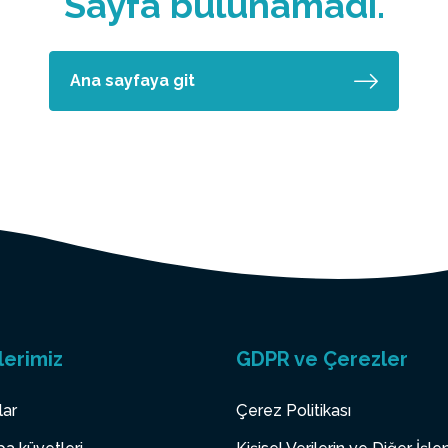
Sayfa bulunamadı.
Ana sayfaya git
lerimiz
GDPR ve Çerezler
lar
Çerez Politikası