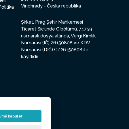
enen
Vinohrady - Česká republika
Politika
Şirket, Prag Şehir Mahkemesi
Ticaret Sicilinde C bölümü, 74759
numaralı dosya altında, Vergi Kimlik
Numarası (IČ) 26150808 ve KDV
Numarası (DIČ) CZ26150808 ile
kayıtlıdır.
ümü kabul et