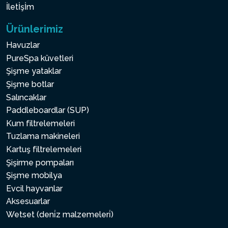
İletİşİm
Ürünlerimiz
Havuzlar
PureSpa küvetleri
Şişme yataklar
Şişme botlar
Salıncaklar
Paddleboardlar (SUP)
Kum filtrelemeleri
Tuzlama makineleri
Kartuş filtrelemeleri
Şişirme pompaları
Şişme mobilya
Evcil hayvanlar
Aksesuarlar
Wetset (deni̇z malzemeleri̇)