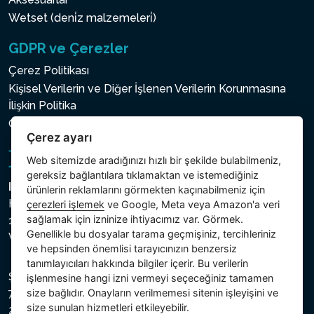
Wetset (deni̇z malzemeleri̇)
GDPR ve Çerezler
Çerez Politikası
Kişisel Verilerin ve Diğer İşlenen Verilerin Korunmasına
İlişkin Politika
Çerez ayarı
Çerez ayarı
Web sitemizde aradığınızı hızlı bir şekilde bulabilmeniz,
gereksiz bağlantılara tıklamaktan ve istemediğiniz
Intex Trading, s.r.o.
ürünlerin reklamlarını görmekten kaçınabilmeniz için
Hradecká 2526/3
çerezleri işlemek
ve Google, Meta veya Amazon'a veri
sağlamak için izninize ihtiyacımız var. Görmek.
130 00 Praha 3
Genellikle bu dosyalar tarama geçmişiniz, tercihleriniz
Vinohrady - Česká republika
ve hepsinden önemlisi tarayıcınızın benzersiz
tanımlayıcıları hakkında bilgiler içerir. Bu verilerin
Şirket, Prag Şehir Mahkemesi Ticaret Sicilinde C bölümü,
işlenmesine hangi izni vermeyi seçeceğiniz tamamen
74759 numaralı dosya altında, Vergi Kimlik Numarası (IČ)
size bağlıdır. Onayların verilmemesi sitenin işleyişini ve
size sunulan hizmetleri etkileyebilir.
26150808 ve KDV Numarası (DIČ) CZ26150808 ile