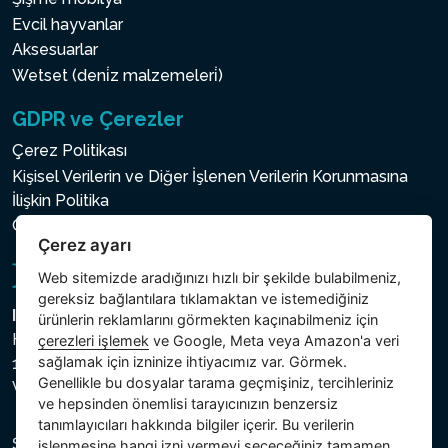
Evcil hayvanlar
Aksesuarlar
Wetset (deni̇z malzemeleri̇)
GDPR ve Çerezler
Çerez Politikası
Kişisel Verilerin ve Diğer İşlenen Verilerin Korunmasına
İlişkin Politika
Çerez ayarı
Çerez ayarı
Web sitemizde aradığınızı hızlı bir şekilde bulabilmeniz,
gereksiz bağlantılara tıklamaktan ve istemediğiniz
Intex Trading, s.r.o.
ürünlerin reklamlarını görmekten kaçınabilmeniz için
Hradecká 2526/3
çerezleri işlemek
ve Google, Meta veya Amazon'a veri
sağlamak için izninize ihtiyacımız var. Görmek.
130 00 Praha 3
Genellikle bu dosyalar tarama geçmişiniz, tercihleriniz
Vinohrady - Česká republika
ve hepsinden önemlisi tarayıcınızın benzersiz
tanımlayıcıları hakkında bilgiler içerir. Bu verilerin
Şirket, Prag Şehir Mahkemesi Ticaret Sicilinde C bölümü,
işlenmesine hangi izni vermeyi seçeceğiniz tamamen