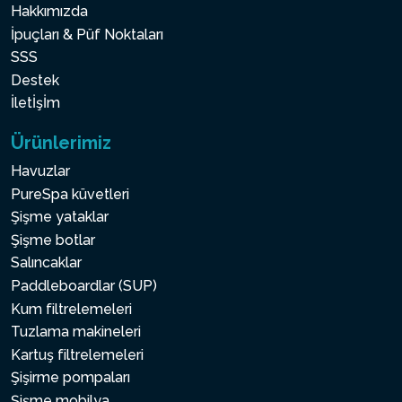
Hakkımızda
İpuçları & Püf Noktaları
SSS
Destek
İletİşİm
Ürünlerimiz
Havuzlar
PureSpa küvetleri
Şişme yataklar
Şişme botlar
Salıncaklar
Paddleboardlar (SUP)
Kum filtrelemeleri
Tuzlama makineleri
Kartuş filtrelemeleri
Şişirme pompaları
Şişme mobilya