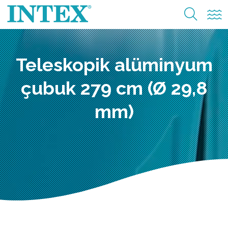
Teleskopik alüminyum
çubuk 279 cm (Ø 29,8
mm)