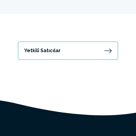
Yetki̇li̇ Satıcılar