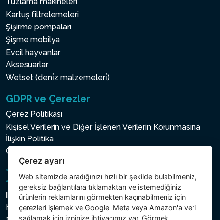
Tuzlama makineleri
Kartuş filtrelemeleri
Şişirme pompaları
Şişme mobilya
Evcil hayvanlar
Aksesuarlar
Wetset (deni̇z malzemeleri̇)
GDPR ve Çerezler
Çerez Politikası
Kişisel Verilerin ve Diğer İşlenen Verilerin Korunmasına
İlişkin Politika
Çerez ayarı
Çerez ayarı
Web sitemizde aradığınızı hızlı bir şekilde bulabilmeniz,
gereksiz bağlantılara tıklamaktan ve istemediğiniz
Intex Trading, s.r.o.
ürünlerin reklamlarını görmekten kaçınabilmeniz için
Hradecká 2526/3
çerezleri işlemek
ve Google, Meta veya Amazon'a veri
sağlamak için izninize ihtiyacımız var. Görmek.
130 00 Praha 3