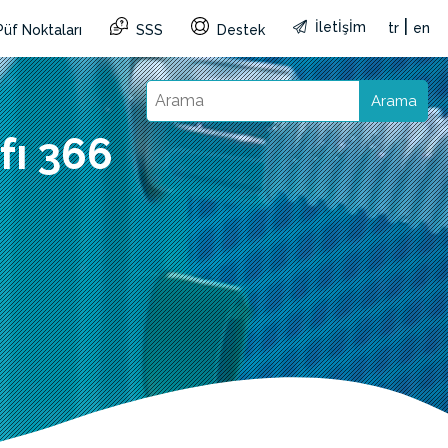
|
İletİşİm
tr
en
Püf Noktaları
SSS
Destek
Arama
fı 366