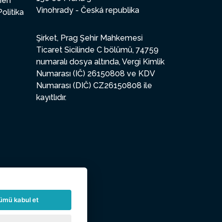
enen
Vinohrady - Česká republika
Politika
Şirket, Prag Şehir Mahkemesi
Ticaret Sicilinde C bölümü, 74759
numaralı dosya altında, Vergi Kimlik
Numarası (IČ) 26150808 ve KDV
Numarası (DIČ) CZ26150808 ile
kayıtlıdır.
ümü kabul et