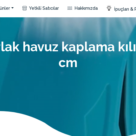
ünler
Yetki̇li̇ Satıcılar
Hakkımızda
İpuçları & 
lak havuz kaplama kılı
cm