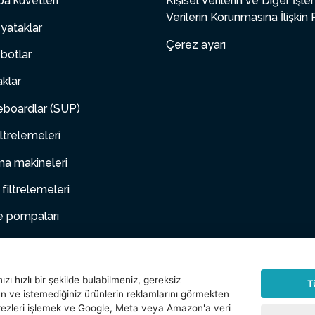
a küvetleri
Kişisel Verilerin ve Diğer İşl
Verilerin Korunmasına İlişkin 
yataklar
Çerez ayarı
botlar
aklar
boardlar (SUP)
ltrelemeleri
a makineleri
 filtrelemeleri
e pompaları
 mobilya
hayvanlar
zı hızlı bir şekilde bulabilmeniz, gereksiz
T
an ve istemediğiniz ürünlerin reklamlarını görmekten
arlar
ezleri işlemek
ve Google, Meta veya Amazon'a veri