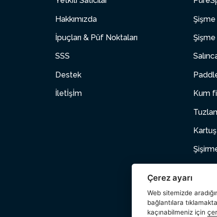
Yetki̇li̇ Satıcılar
PureSp
Hakkımızda
Şişme 
İpuçları & Püf Noktaları
Şişme 
SSS
Salınc
Destek
Paddle
İletİşİm
Kum fi
Tuzlam
Kartuş
Şişirm
Şişme
Çerez ayarı
Evcil 
Web sitemizde aradığını
bağlantılara tıklamakt
Aksesu
kaçınabilmeniz için
çer