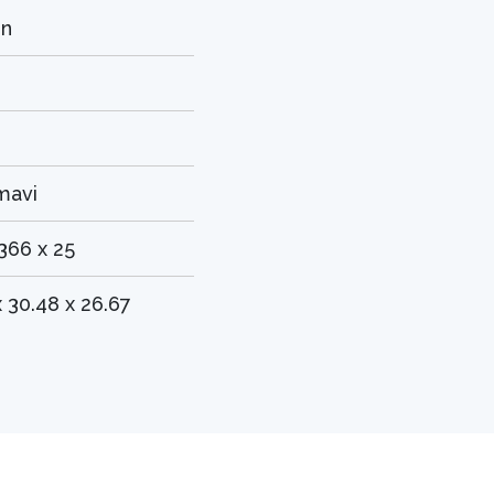
in
mavi
366 x 25
x 30.48 x 26.67