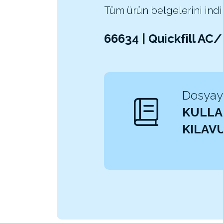
Tüm ürün belgelerini indi
66634 | Quickfill AC
Dosyayı
KULLA
KILAV