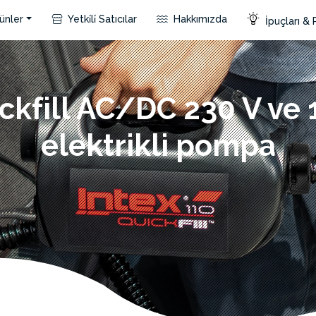
ünler
Yetki̇li̇ Satıcılar
Hakkımızda
İpuçları & 
ckfill AC/DC 230 V ve 
elektrikli pompa