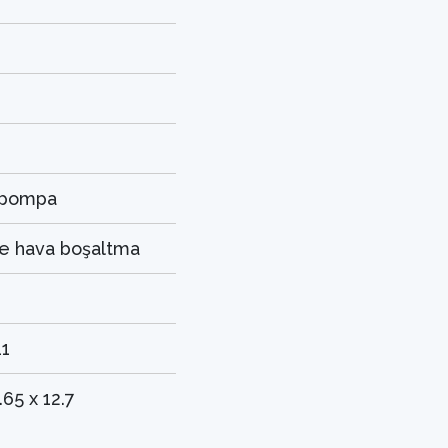
i pompa
ve hava boşaltma
11
.65 x 12.7