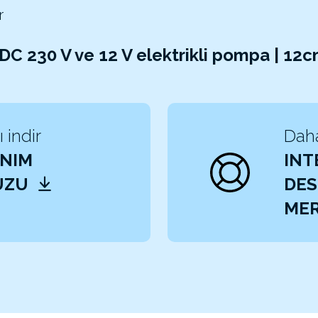
r
/DC 230 V ve 12 V elektrikli pompa | 1
 indir
Daha
NIM
INT
UZU
DES
MER