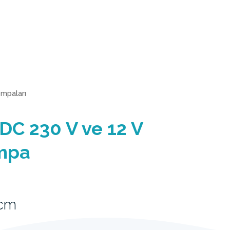
ompaları
/DC 230 V ve 12 V
ompa
1cm