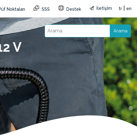
|
İletİşİm
tr
en
Püf Noktaları
SSS
Destek
Arama
12 V