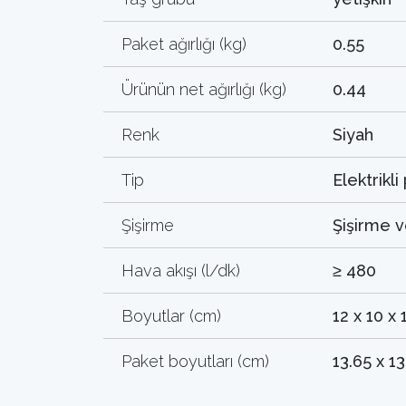
Paket ağırlığı (kg)
0.55
Ürünün net ağırlığı (kg)
0.44
Renk
Siyah
Tip
Elektrikl
Şişirme
Şişirme 
Hava akışı (l/dk)
≥ 480
Boyutlar (cm)
12 x 10 x 
Paket boyutları (cm)
13.65 x 13