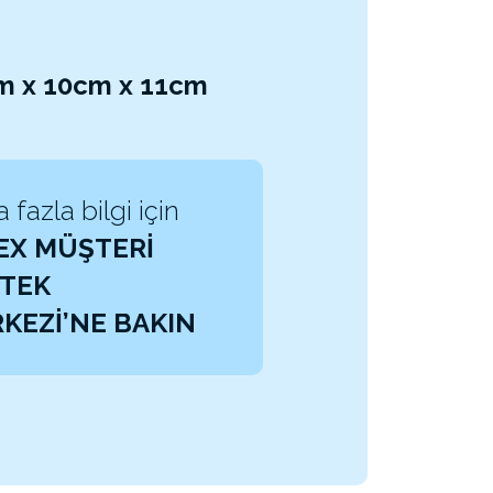
2cm x 10cm x 11cm
 fazla bilgi için
EX MÜŞTERİ
TEK
KEZİ’NE BAKIN