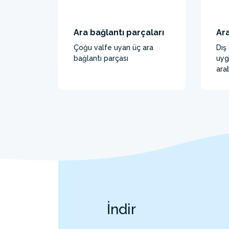
Ara bağlantı parçaları
Ar
Çoğu valfe uyan üç ara
Dış
bağlantı parçası
uyg
ara
İndir