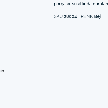
parçalar su altında durulana
SKU
28004
RENK
Bej
kin