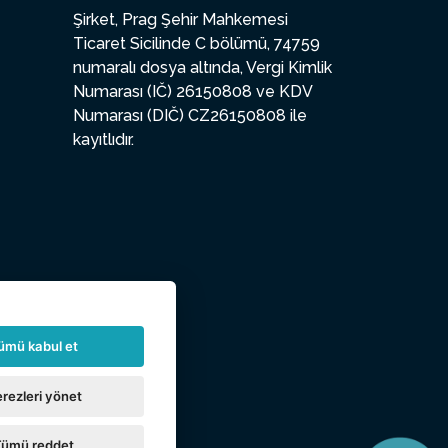
Şirket, Prag Şehir Mahkemesi
Ticaret Sicilinde C bölümü, 74759
numaralı dosya altında, Vergi Kimlik
Numarası (IČ) 26150808 ve KDV
Numarası (DIČ) CZ26150808 ile
kayıtlıdır.
ümü kabul et
rezleri yönet
Tümü reddet