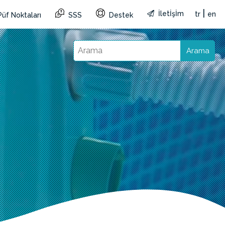
|
İletİşİm
tr
en
Püf Noktaları
SSS
Destek
Arama