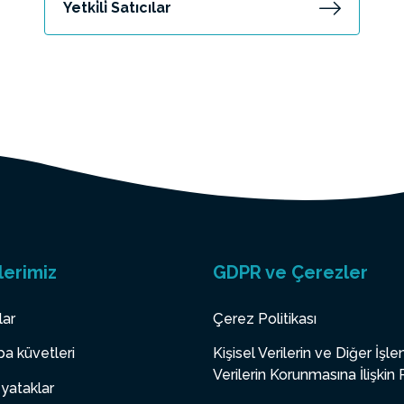
Yetki̇li̇ Satıcılar
lerimiz
GDPR ve Çerezler
lar
Çerez Politikası
a küvetleri
Kişisel Verilerin ve Diğer İşl
Verilerin Korunmasına İlişkin 
yataklar