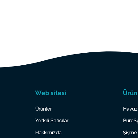
Web sitesi
Ürün
Ürünler
Havuz
Yetki̇li̇ Satıcılar
PureSp
Hakkımızda
Şişme 