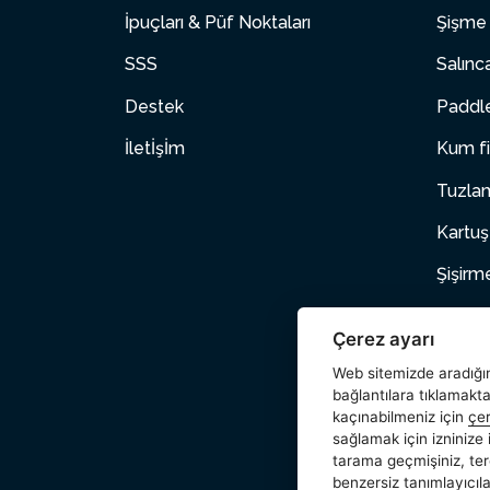
İpuçları & Püf Noktaları
Şişme 
SSS
Salınc
Destek
Paddle
İletİşİm
Kum fi
Tuzlam
Kartuş
Şişirm
Şişme
Çerez ayarı
Evcil 
Web sitemizde aradığını
bağlantılara tıklamakt
Aksesu
kaçınabilmeniz için
çer
sağlamak için izninize
Wetset
tarama geçmişiniz, ter
benzersiz tanımlayıcılar