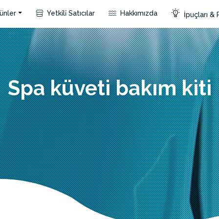
ünler
Yetki̇li̇ Satıcılar
Hakkımızda
İpuçları & 
Spa küveti bakım kiti