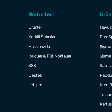
Web sitesi
Ürün
Ürünler
Havuz
Yetki̇li̇ Satıcılar
PureSp
Hakkımızda
Şişme 
İpuçları & Püf Noktaları
Şişme 
SSS
Salınc
Destek
Paddle
İletİşİm
Kum fi
Tuzlam
Kartuş