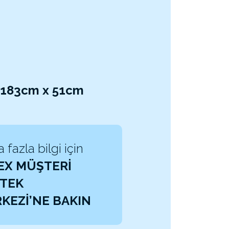
x 183cm x 51cm
 fazla bilgi için
EX MÜŞTERİ
TEK
KEZİ’NE BAKIN