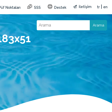
|
İletİşİm
tr
en
Püf Noktaları
SSS
Destek
Arama
183x51