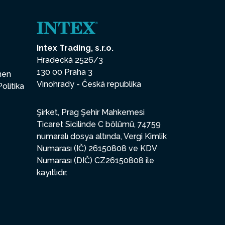
Intex Trading, s.r.o.
Hradecká 2526/3
130 00 Praha 3
enen
Vinohrady - Česká republika
Politika
Şirket, Prag Şehir Mahkemesi
Ticaret Sicilinde C bölümü, 74759
numaralı dosya altında, Vergi Kimlik
Numarası (IČ) 26150808 ve KDV
Numarası (DIČ) CZ26150808 ile
kayıtlıdır.