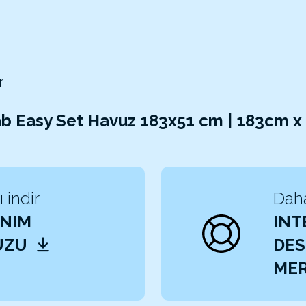
r
b Easy Set Havuz 183x51 cm | 183cm 
 indir
Daha
NIM
INT
UZU
DES
MER