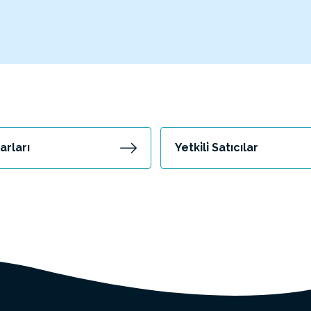
rları
Yetki̇li̇ Satıcılar