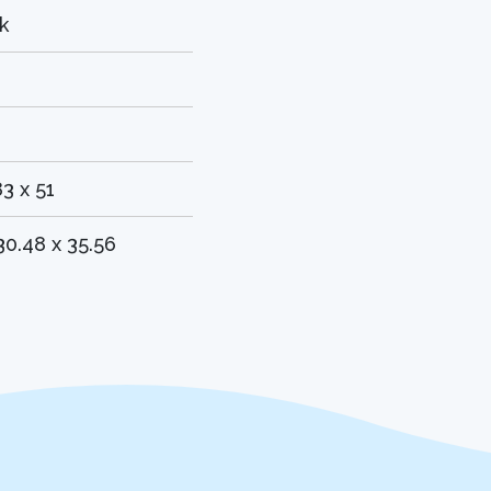
k
83 x 51
 30.48 x 35.56