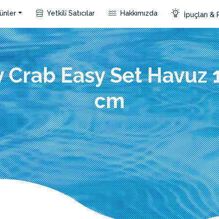
ünler
Yetki̇li̇ Satıcılar
Hakkımızda
İpuçları & 
 Crab Easy Set Havuz 
cm