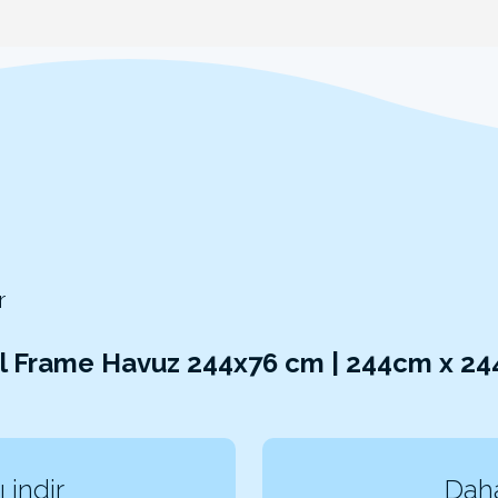
r
al Frame Havuz 244x76 cm | 244cm x 2
 indir
Daha