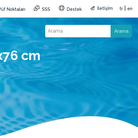
|
İletİşİm
tr
en
Püf Noktaları
SSS
Destek
Arama
x76 cm