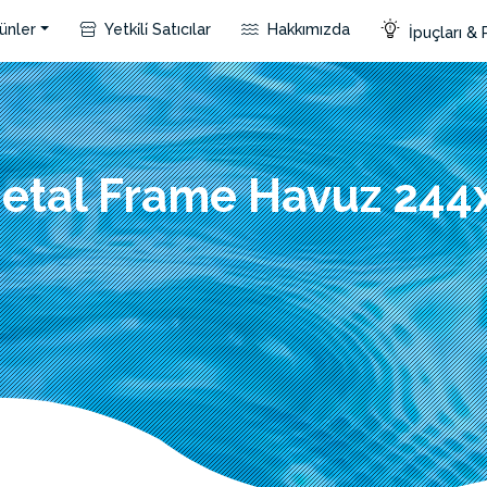
ünler
Yetki̇li̇ Satıcılar
Hakkımızda
İpuçları & 
Metal Frame Havuz 244