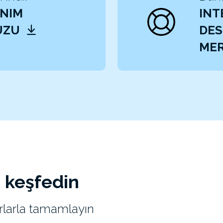
NIM
INT
UZU
DES
MER
ı keşfedin
uarlarla tamamlayın