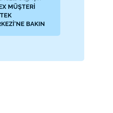
EX MÜŞTERİ
TEK
KEZİ’NE BAKIN