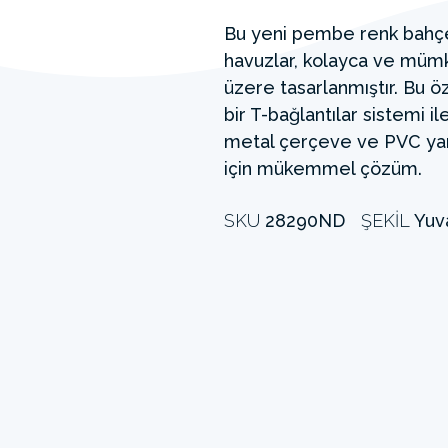
Bu yeni pembe renk bahçe
havuzlar, kolayca ve müm
üzere tasarlanmıştır. Bu öze
bir T-bağlantılar sistemi i
metal çerçeve ve PVC yan 
için mükemmel çözüm.
SKU
28290ND
ŞEKIL
Yuv