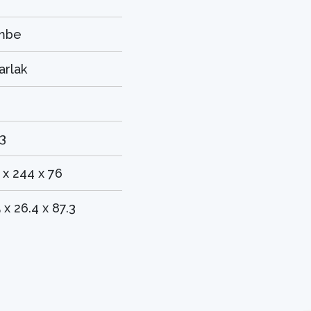
mbe
arlak
3
 x 244 x 76
 x 26.4 x 87.3