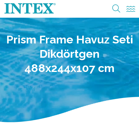
Prism Frame Havuz Seti
Dikdörtgen
488x244x107 cm