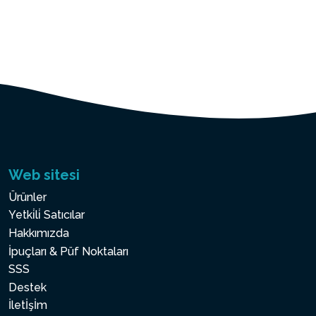
Web sitesi
Ürünler
Yetki̇li̇ Satıcılar
Hakkımızda
İpuçları & Püf Noktaları
SSS
Destek
İletİşİm