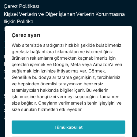
Çerez Politikası
Kişisel Verilerin ve Diğer İşlenen Verilerin Korunmasına
İlişkin Politika
Çerez ayarı
Çerez ayarı
Web sitemizde aradığınızı hızlı bir şekilde bulabilmeniz,
gereksiz bağlantılara tıklamaktan ve istemediğiniz
Intex Trading, s.r.o.
ürünlerin reklamlarını görmekten kaçınabilmeniz için
Hradecká 2526/3
çerezleri işlemek
ve Google, Meta veya Amazon'a veri
sağlamak için izninize ihtiyacımız var. Görmek.
130 00 Praha 3
Genellikle bu dosyalar tarama geçmişiniz, tercihleriniz
Vinohrady - Česká republika
ve hepsinden önemlisi tarayıcınızın benzersiz
tanımlayıcıları hakkında bilgiler içerir. Bu verilerin
Şirket, Prag Şehir Mahkemesi Ticaret Sicilinde C bölümü,
işlenmesine hangi izni vermeyi seçeceğiniz tamamen
size bağlıdır. Onayların verilmemesi sitenin işleyişini ve
74759 numaralı dosya altında, Vergi Kimlik Numarası (IČ)
size sunulan hizmetleri etkileyebilir.
26150808 ve KDV Numarası (DIČ) CZ26150808 ile
kayıtlıdır.
Tümü kabul et