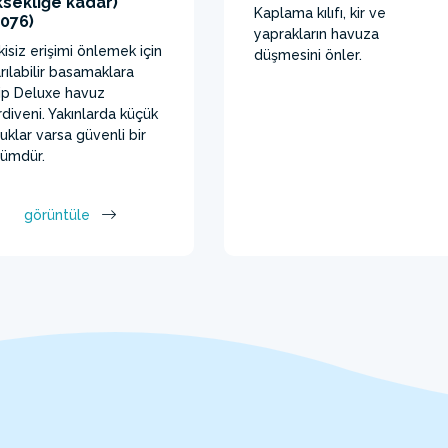
ksekliğe kadar)
Kaplama kılıfı, kir ve
8076)
yaprakların havuza
kisiz erişimi önlemek için
düşmesini önler.
arılabilir basamaklara
ip Deluxe havuz
diveni. Yakınlarda küçük
uklar varsa güvenli bir
ümdür.
görüntüle