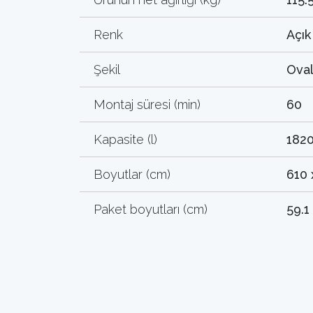
Renk
Açık
Şekil
Ova
Montaj süresi (min)
60
Kapasite (l)
182
Boyutlar (cm)
610 
Paket boyutları (cm)
59.1