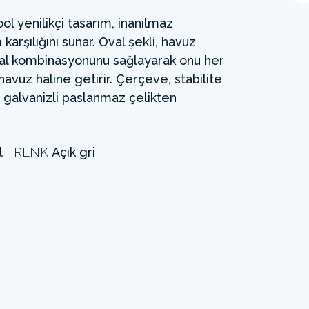
l yenilikçi tasarım, inanılmaz
karşılığını sunar. Oval şekli, havuz
eal kombinasyonunu sağlayarak onu her
vuz haline getirir. Çerçeve, stabilite
n galvanizli paslanmaz çelikten
l
RENK
Açık gri