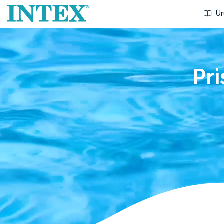
Ür
Pr