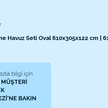
r
me Havuz Seti Oval 610x305x122 cm | 
zla bilgi için
 MÜŞTERİ
EK
Zİ’NE BAKIN