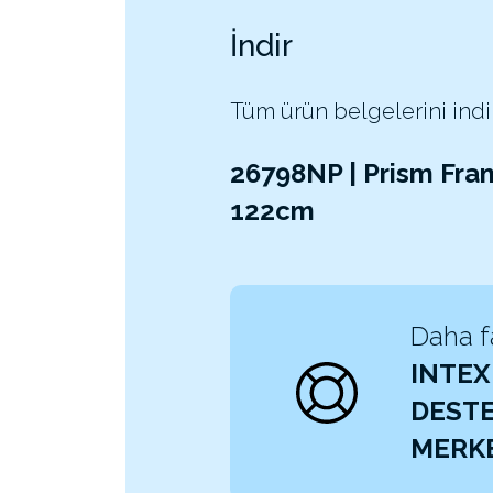
İndir
Tüm ürün belgelerini indi
26798NP | Prism Fra
122cm
Daha fa
INTEX
DEST
MERKE