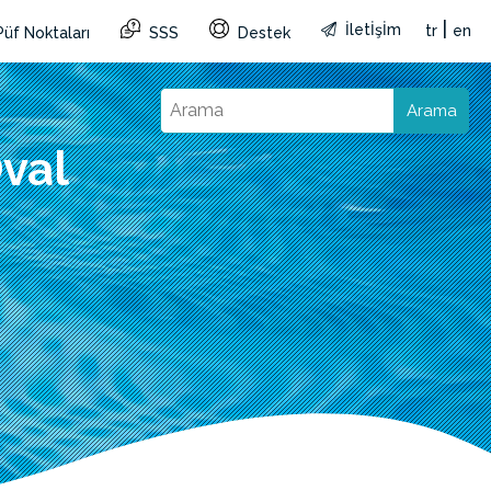
|
İletİşİm
tr
en
Püf Noktaları
SSS
Destek
Arama
val