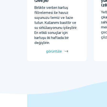
(26636)
yü
(2
Birlikte verilen kartuş
Yet
filtrelemesi ile havuz
çık
suyunuzu temiz ve taze
sah
tutun. Kullanımı basittir ve
mer
su sirkülasyonunu iyileştirir.
çoc
En etkili sonuçlar için
çöz
kartuşu iki haftada bir
değiştirin.
görüntüle