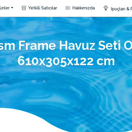
ünler
Yetki̇li̇ Satıcılar
Hakkımızda
İpuçları & 
ism Frame Havuz Seti O
610x305x122 cm