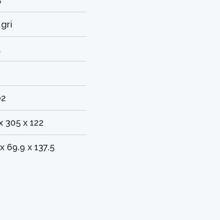
 gri
l
02
x 305 x 122
 x 69.9 x 137.5