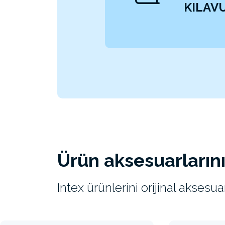
KILAV
Ürün aksesuarların
Intex ürünlerini orijinal akses