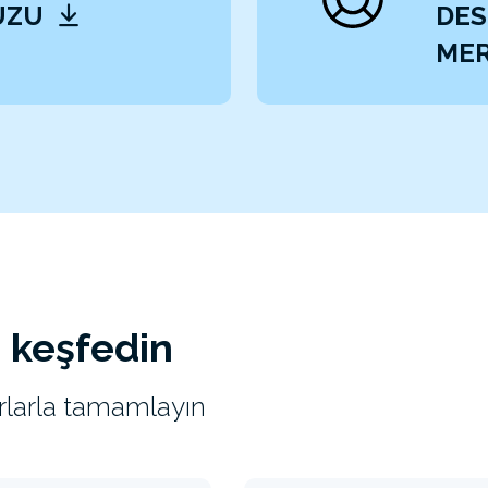
UZU
DES
MER
ı keşfedin
uarlarla tamamlayın