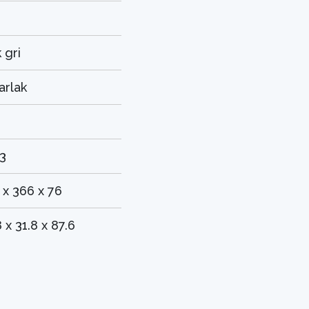
6
 gri
arlak
3
 x 366 x 76
 x 31.8 x 87.6