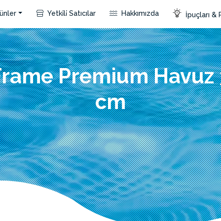
ünler
Yetki̇li̇ Satıcılar
Hakkımızda
İpuçları & 
Frame Premium Havuz
cm