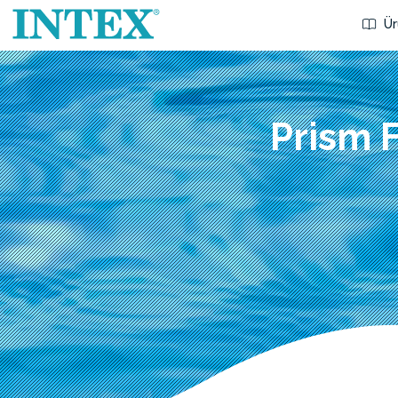
Ür
Prism 