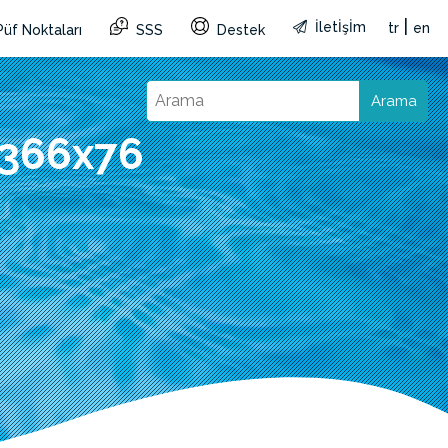
|
İletİşİm
tr
en
Püf Noktaları
SSS
Destek
Arama
 366x76