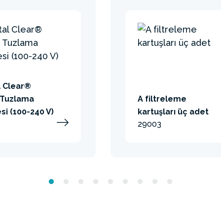
l Clear®
 Tuzlama
A filtreleme
si (100-240 V)
kartuşları üç adet
29003