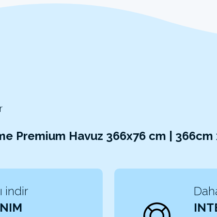
r
ame Premium Havuz 366x76 cm | 366cm
 indir
Daha
NIM
INT