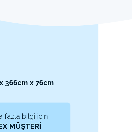
 x 366cm x 76cm
 fazla bilgi için
EX MÜŞTERİ