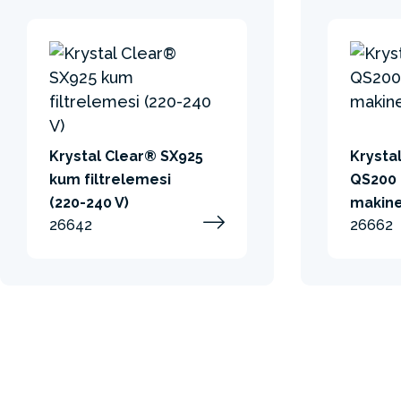
Krystal Clear® SX925
Krysta
kum filtrelemesi
QS200
(220-240 V)
makine
26642
26662