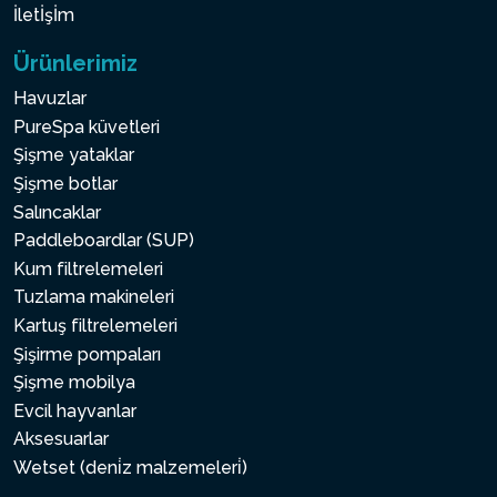
İletİşİm
Ürünlerimiz
Havuzlar
PureSpa küvetleri
Şişme yataklar
Şişme botlar
Salıncaklar
Paddleboardlar (SUP)
Kum filtrelemeleri
Tuzlama makineleri
Kartuş filtrelemeleri
Şişirme pompaları
Şişme mobilya
Evcil hayvanlar
Aksesuarlar
Wetset (deni̇z malzemeleri̇)