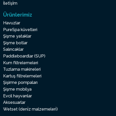
İletİşİm
Ürünlerimiz
Havuzlar
PureSpa küvetleri
Şişme yataklar
Şişme botlar
Salıncaklar
Paddleboardlar (SUP)
Kum filtrelemeleri
Tuzlama makineleri
Kartuş filtrelemeleri
Şişirme pompaları
Şişme mobilya
Evcil hayvanlar
Aksesuarlar
Wetset (deni̇z malzemeleri̇)