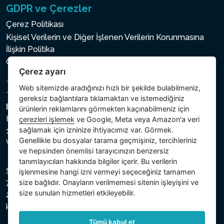
GDPR ve Çerezler
Çerez Politikası
Kişisel Verilerin ve Diğer İşlenen Verilerin Korunmasına
İlişkin Politika
Çerez ayarı
Çerez ayarı
Web sitemizde aradığınızı hızlı bir şekilde bulabilmeniz,
gereksiz bağlantılara tıklamaktan ve istemediğiniz
Intex Trading, s.r.o.
ürünlerin reklamlarını görmekten kaçınabilmeniz için
Hradecká 2526/3
çerezleri işlemek
ve Google, Meta veya Amazon'a veri
sağlamak için izninize ihtiyacımız var. Görmek.
130 00 Praha 3
Genellikle bu dosyalar tarama geçmişiniz, tercihleriniz
Vinohrady - Česká republika
ve hepsinden önemlisi tarayıcınızın benzersiz
tanımlayıcıları hakkında bilgiler içerir. Bu verilerin
Şirket, Prag Şehir Mahkemesi Ticaret Sicilinde C bölümü,
işlenmesine hangi izni vermeyi seçeceğiniz tamamen
size bağlıdır. Onayların verilmemesi sitenin işleyişini ve
74759 numaralı dosya altında, Vergi Kimlik Numarası (IČ)
size sunulan hizmetleri etkileyebilir.
26150808 ve KDV Numarası (DIČ) CZ26150808 ile
kayıtlıdır.
Tümü kabul et