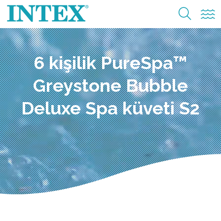
6 kişilik PureSpa™
Greystone Bubble
Deluxe Spa küveti S2