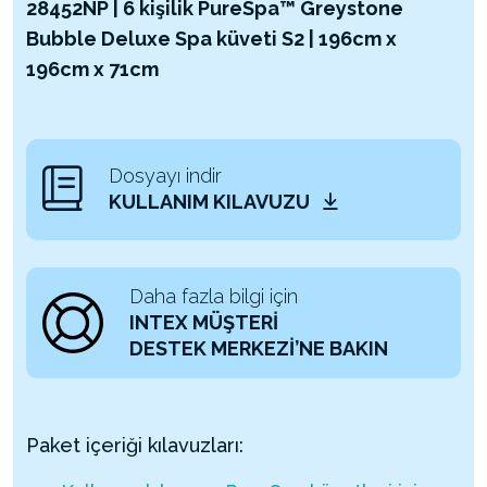
28452NP | 6 kişilik PureSpa™ Greystone
Bubble Deluxe Spa küveti S2 | 196cm x
196cm x 71cm
Dosyayı indir
KULLANIM KILAVUZU
Daha fazla bilgi için
INTEX MÜŞTERİ
DESTEK MERKEZİ’NE BAKIN
Paket içeriği kılavuzları: