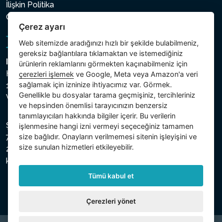
İlişkin Politika
Çerez ayarı
Çerez ayarı
Web sitemizde aradığınızı hızlı bir şekilde bulabilmeniz,
gereksiz bağlantılara tıklamaktan ve istemediğiniz
Intex Trading, s.r.o.
ürünlerin reklamlarını görmekten kaçınabilmeniz için
Hradecká 2526/3
çerezleri işlemek
ve Google, Meta veya Amazon'a veri
sağlamak için izninize ihtiyacımız var. Görmek.
130 00 Praha 3
Genellikle bu dosyalar tarama geçmişiniz, tercihleriniz
Vinohrady - Česká republika
ve hepsinden önemlisi tarayıcınızın benzersiz
tanımlayıcıları hakkında bilgiler içerir. Bu verilerin
Şirket, Prag Şehir Mahkemesi Ticaret Sicilinde C bölümü,
işlenmesine hangi izni vermeyi seçeceğiniz tamamen
size bağlıdır. Onayların verilmemesi sitenin işleyişini ve
74759 numaralı dosya altında, Vergi Kimlik Numarası (IČ)
size sunulan hizmetleri etkileyebilir.
26150808 ve KDV Numarası (DIČ) CZ26150808 ile
kayıtlıdır.
Tümü kabul et
Çerezleri yönet