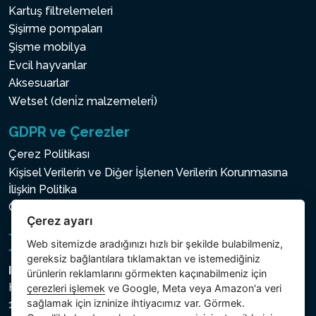
Kartuş filtrelemeleri
Şişirme pompaları
Şişme mobilya
Evcil hayvanlar
Aksesuarlar
Wetset (deni̇z malzemeleri̇)
GDPR ve Çerezler
Çerez Politikası
Kişisel Verilerin ve Diğer İşlenen Verilerin Korunmasına
İlişkin Politika
Çerez ayarı
Çerez ayarı
Web sitemizde aradığınızı hızlı bir şekilde bulabilmeniz,
gereksiz bağlantılara tıklamaktan ve istemediğiniz
Intex Trading, s.r.o.
ürünlerin reklamlarını görmekten kaçınabilmeniz için
Hradecká 2526/3
çerezleri işlemek
ve Google, Meta veya Amazon'a veri
sağlamak için izninize ihtiyacımız var. Görmek.
130 00 Praha 3