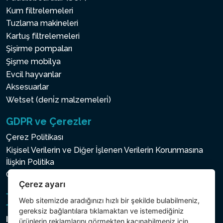
Kum filtrelemeleri
Tuzlama makineleri
Kartuş filtrelemeleri
Şişirme pompaları
Şişme mobilya
Evcil hayvanlar
Aksesuarlar
Wetset (deni̇z malzemeleri̇)
GDPR ve Çerezler
Çerez Politikası
Kişisel Verilerin ve Diğer İşlenen Verilerin Korunmasına
İlişkin Politika
Çerez ayarı
Çerez ayarı
Web sitemizde aradığınızı hızlı bir şekilde bulabilmeniz,
gereksiz bağlantılara tıklamaktan ve istemediğiniz
Intex Trading, s.r.o.
ürünlerin reklamlarını görmekten kaçınabilmeniz için