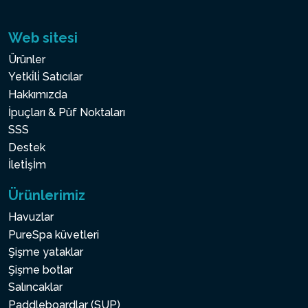
Web sitesi
Ürünler
Yetki̇li̇ Satıcılar
Hakkımızda
İpuçları & Püf Noktaları
SSS
Destek
İletİşİm
Ürünlerimiz
Havuzlar
PureSpa küvetleri
Şişme yataklar
Şişme botlar
Salıncaklar
Paddleboardlar (SUP)