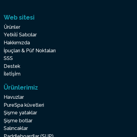
Web sitesi
Ürünler
Yetki̇li̇ Satıcılar
Hakkımızda
İpuçları & Püf Noktaları
SSS
Destek
İletİşİm
Ürünlerimiz
Havuzlar
PureSpa küvetleri
Şişme yataklar
Şişme botlar
Salıncaklar
Paddleboardlar (SUP)