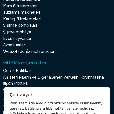
Kum filtrelemeleri
Tuzlama makineleri
Kartuş filtrelemeleri
Şişirme pompaları
Şişme mobilya
Evcil hayvanlar
Aksesuarlar
Wetset (deni̇z malzemeleri̇)
GDPR ve Çerezler
Çerez Politikası
Kişisel Verilerin ve Diğer İşlenen Verilerin Korunmasına
İlişkin Politika
Çerez ayarı
Çerez ayarı
Web sitemizde aradığınızı hızlı bir şekilde bulabilmeniz,
gereksiz bağlantılara tıklamaktan ve istemediğiniz
Intex Trading, s.r.o.
ürünlerin reklamlarını görmekten kaçınabilmeniz için