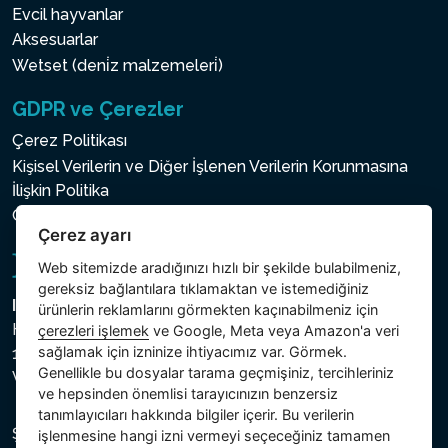
Evcil hayvanlar
Aksesuarlar
Wetset (deni̇z malzemeleri̇)
GDPR ve Çerezler
Çerez Politikası
Kişisel Verilerin ve Diğer İşlenen Verilerin Korunmasına
İlişkin Politika
Çerez ayarı
Çerez ayarı
Web sitemizde aradığınızı hızlı bir şekilde bulabilmeniz,
gereksiz bağlantılara tıklamaktan ve istemediğiniz
Intex Trading, s.r.o.
ürünlerin reklamlarını görmekten kaçınabilmeniz için
Hradecká 2526/3
çerezleri işlemek
ve Google, Meta veya Amazon'a veri
sağlamak için izninize ihtiyacımız var. Görmek.
130 00 Praha 3
Genellikle bu dosyalar tarama geçmişiniz, tercihleriniz
Vinohrady - Česká republika
ve hepsinden önemlisi tarayıcınızın benzersiz
tanımlayıcıları hakkında bilgiler içerir. Bu verilerin
Şirket, Prag Şehir Mahkemesi Ticaret Sicilinde C bölümü,
işlenmesine hangi izni vermeyi seçeceğiniz tamamen