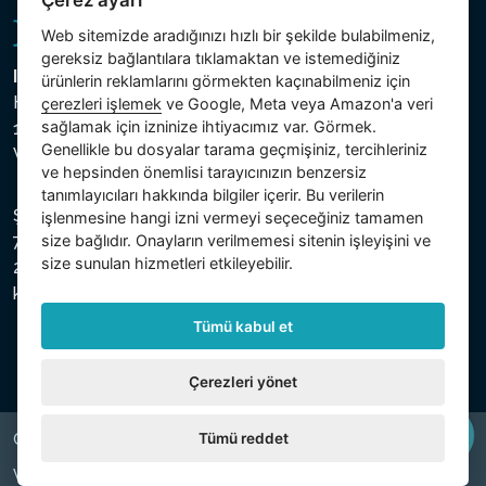
Çerez ayarı
Web sitemizde aradığınızı hızlı bir şekilde bulabilmeniz,
gereksiz bağlantılara tıklamaktan ve istemediğiniz
Intex Trading, s.r.o.
ürünlerin reklamlarını görmekten kaçınabilmeniz için
Hradecká 2526/3
çerezleri işlemek
ve Google, Meta veya Amazon'a veri
sağlamak için izninize ihtiyacımız var. Görmek.
130 00 Praha 3
Genellikle bu dosyalar tarama geçmişiniz, tercihleriniz
Vinohrady - Česká republika
ve hepsinden önemlisi tarayıcınızın benzersiz
tanımlayıcıları hakkında bilgiler içerir. Bu verilerin
Şirket, Prag Şehir Mahkemesi Ticaret Sicilinde C bölümü,
işlenmesine hangi izni vermeyi seçeceğiniz tamamen
size bağlıdır. Onayların verilmemesi sitenin işleyişini ve
74759 numaralı dosya altında, Vergi Kimlik Numarası (IČ)
size sunulan hizmetleri etkileyebilir.
26150808 ve KDV Numarası (DIČ) CZ26150808 ile
kayıtlıdır.
Tümü kabul et
Çerezleri yönet
Tümü reddet
Copyright © 2026 INTEX TRADING s.r.o. All rights reserved.
Web by
digiONE