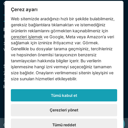
Çerez ayarı
Çerez ayarı
Web sitemizde aradığınızı hızlı bir şekilde bulabilmeniz,
gereksiz bağlantılara tıklamaktan ve istemediğiniz
Intex Trading, s.r.o.
ürünlerin reklamlarını görmekten kaçınabilmeniz için
Hradecká 2526/3
çerezleri işlemek
ve Google, Meta veya Amazon'a veri
sağlamak için izninize ihtiyacımız var. Görmek.
130 00 Praha 3
Genellikle bu dosyalar tarama geçmişiniz, tercihleriniz
Vinohrady - Česká republika
ve hepsinden önemlisi tarayıcınızın benzersiz
tanımlayıcıları hakkında bilgiler içerir. Bu verilerin
Şirket, Prag Şehir Mahkemesi Ticaret Sicilinde C bölümü,
işlenmesine hangi izni vermeyi seçeceğiniz tamamen
size bağlıdır. Onayların verilmemesi sitenin işleyişini ve
74759 numaralı dosya altında, Vergi Kimlik Numarası (IČ)
size sunulan hizmetleri etkileyebilir.
26150808 ve KDV Numarası (DIČ) CZ26150808 ile
kayıtlıdır.
Tümü kabul et
Çerezleri yönet
Tümü reddet
Copyright © 2026 INTEX TRADING s.r.o. All rights reserved.