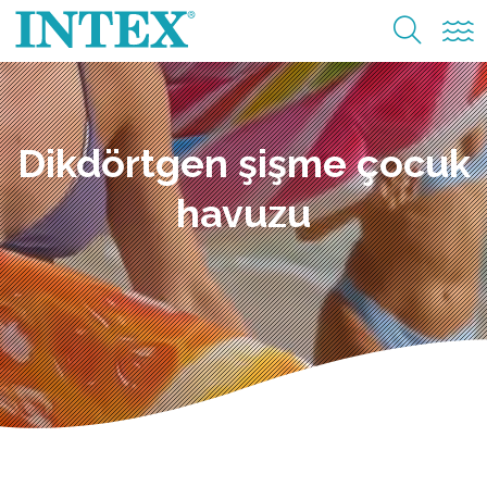
Dikdörtgen şişme çocuk
havuzu