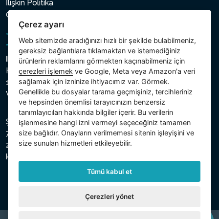
İlişkin Politika
Çerez ayarı
Çerez ayarı
Web sitemizde aradığınızı hızlı bir şekilde bulabilmeniz,
gereksiz bağlantılara tıklamaktan ve istemediğiniz
Intex Trading, s.r.o.
ürünlerin reklamlarını görmekten kaçınabilmeniz için
Hradecká 2526/3
çerezleri işlemek
ve Google, Meta veya Amazon'a veri
sağlamak için izninize ihtiyacımız var. Görmek.
130 00 Praha 3
Genellikle bu dosyalar tarama geçmişiniz, tercihleriniz
Vinohrady - Česká republika
ve hepsinden önemlisi tarayıcınızın benzersiz
tanımlayıcıları hakkında bilgiler içerir. Bu verilerin
Şirket, Prag Şehir Mahkemesi Ticaret Sicilinde C bölümü,
işlenmesine hangi izni vermeyi seçeceğiniz tamamen
size bağlıdır. Onayların verilmemesi sitenin işleyişini ve
74759 numaralı dosya altında, Vergi Kimlik Numarası (IČ)
size sunulan hizmetleri etkileyebilir.
26150808 ve KDV Numarası (DIČ) CZ26150808 ile
kayıtlıdır.
Tümü kabul et
Çerezleri yönet