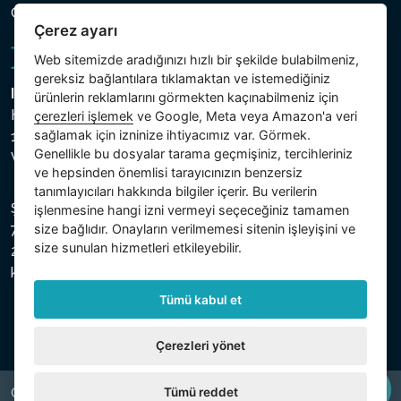
Çerez ayarı
Çerez ayarı
Web sitemizde aradığınızı hızlı bir şekilde bulabilmeniz,
gereksiz bağlantılara tıklamaktan ve istemediğiniz
Intex Trading, s.r.o.
ürünlerin reklamlarını görmekten kaçınabilmeniz için
Hradecká 2526/3
çerezleri işlemek
ve Google, Meta veya Amazon'a veri
sağlamak için izninize ihtiyacımız var. Görmek.
130 00 Praha 3
Genellikle bu dosyalar tarama geçmişiniz, tercihleriniz
Vinohrady - Česká republika
ve hepsinden önemlisi tarayıcınızın benzersiz
tanımlayıcıları hakkında bilgiler içerir. Bu verilerin
Şirket, Prag Şehir Mahkemesi Ticaret Sicilinde C bölümü,
işlenmesine hangi izni vermeyi seçeceğiniz tamamen
size bağlıdır. Onayların verilmemesi sitenin işleyişini ve
74759 numaralı dosya altında, Vergi Kimlik Numarası (IČ)
size sunulan hizmetleri etkileyebilir.
26150808 ve KDV Numarası (DIČ) CZ26150808 ile
kayıtlıdır.
Tümü kabul et
Çerezleri yönet
Tümü reddet
Copyright © 2026 INTEX TRADING s.r.o. All rights reserved.