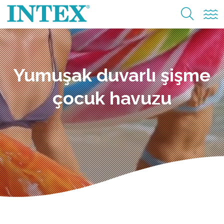
Yumuşak duvarlı şişme
çocuk havuzu