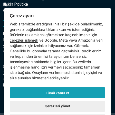
İlişkin Politika
Çerez ayarı
Çerez ayarı
Web sitemizde aradığınızı hızlı bir şekilde bulabilmeniz,
gereksiz bağlantılara tıklamaktan ve istemediğiniz
Intex Trading, s.r.o.
ürünlerin reklamlarını görmekten kaçınabilmeniz için
Hradecká 2526/3
çerezleri işlemek
ve Google, Meta veya Amazon'a veri
sağlamak için izninize ihtiyacımız var. Görmek.
130 00 Praha 3
Genellikle bu dosyalar tarama geçmişiniz, tercihleriniz
Vinohrady - Česká republika
ve hepsinden önemlisi tarayıcınızın benzersiz
tanımlayıcıları hakkında bilgiler içerir. Bu verilerin
Şirket, Prag Şehir Mahkemesi Ticaret Sicilinde C bölümü,
işlenmesine hangi izni vermeyi seçeceğiniz tamamen
size bağlıdır. Onayların verilmemesi sitenin işleyişini ve
74759 numaralı dosya altında, Vergi Kimlik Numarası (IČ)
size sunulan hizmetleri etkileyebilir.
26150808 ve KDV Numarası (DIČ) CZ26150808 ile
kayıtlıdır.
Tümü kabul et
Çerezleri yönet