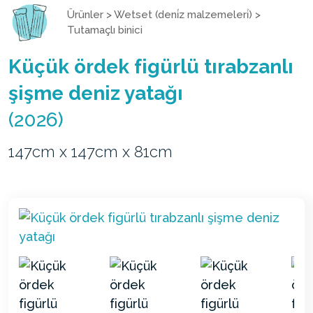
Ürünler
>
Wetset (deni̇z malzemeleri̇)
>
Tutamaçlı binici
Küçük ördek figürlü tırabzanlı
şişme deniz yatağı
(2026)
147cm x 147cm x 81cm