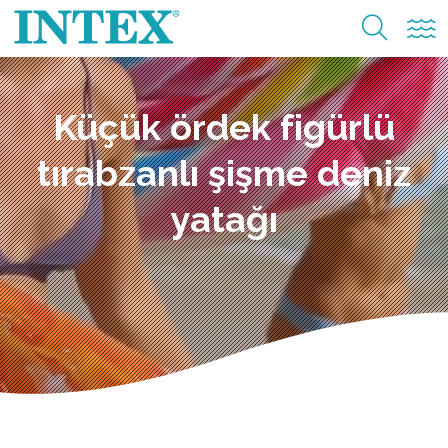
Küçük ördek figürlü
tırabzanlı şişme deniz
yatağı