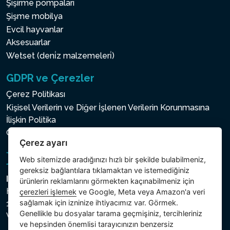
Şişirme pompaları
Şişme mobilya
Evcil hayvanlar
Aksesuarlar
Wetset (deni̇z malzemeleri̇)
GDPR ve Çerezler
Çerez Politikası
Kişisel Verilerin ve Diğer İşlenen Verilerin Korunmasına
İlişkin Politika
Çerez ayarı
Çerez ayarı
Web sitemizde aradığınızı hızlı bir şekilde bulabilmeniz,
gereksiz bağlantılara tıklamaktan ve istemediğiniz
Intex Trading, s.r.o.
ürünlerin reklamlarını görmekten kaçınabilmeniz için
Hradecká 2526/3
çerezleri işlemek
ve Google, Meta veya Amazon'a veri
sağlamak için izninize ihtiyacımız var. Görmek.
130 00 Praha 3
Genellikle bu dosyalar tarama geçmişiniz, tercihleriniz
Vinohrady - Česká republika
ve hepsinden önemlisi tarayıcınızın benzersiz