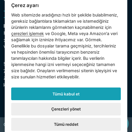
Çerez ayarı
Web sitemizde aradığınızı hızlı bir şekilde bulabilmeniz,
gereksiz bağlantılara tıklamaktan ve istemediğiniz
Intex Trading, s.r.o.
ürünlerin reklamlarını görmekten kaçınabilmeniz için
Hradecká 2526/3
çerezleri işlemek
ve Google, Meta veya Amazon'a veri
sağlamak için izninize ihtiyacımız var. Görmek.
130 00 Praha 3
Genellikle bu dosyalar tarama geçmişiniz, tercihleriniz
Vinohrady - Česká republika
ve hepsinden önemlisi tarayıcınızın benzersiz
tanımlayıcıları hakkında bilgiler içerir. Bu verilerin
Şirket, Prag Şehir Mahkemesi Ticaret Sicilinde C bölümü,
işlenmesine hangi izni vermeyi seçeceğiniz tamamen
size bağlıdır. Onayların verilmemesi sitenin işleyişini ve
74759 numaralı dosya altında, Vergi Kimlik Numarası (IČ)
size sunulan hizmetleri etkileyebilir.
26150808 ve KDV Numarası (DIČ) CZ26150808 ile
kayıtlıdır.
Tümü kabul et
Çerezleri yönet
Tümü reddet
Copyright © 2026 INTEX TRADING s.r.o. All rights reserved.