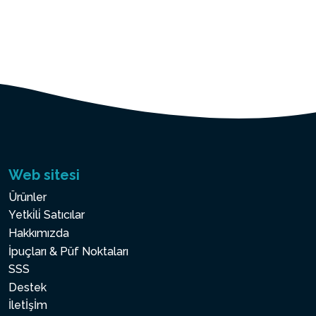
Web sitesi
Ürünler
Yetki̇li̇ Satıcılar
Hakkımızda
İpuçları & Püf Noktaları
SSS
Destek
İletİşİm