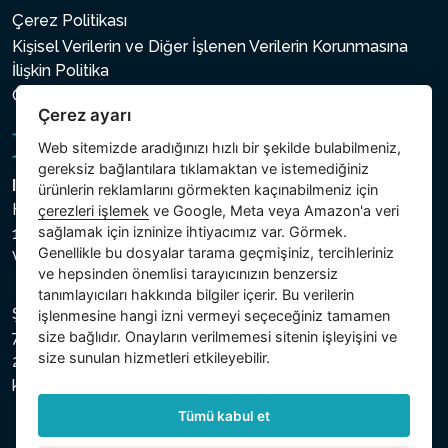
Çerez Politikası
Kişisel Verilerin ve Diğer İşlenen Verilerin Korunmasına
İlişkin Politika
Çerez ayarı
Çerez ayarı
Web sitemizde aradığınızı hızlı bir şekilde bulabilmeniz,
gereksiz bağlantılara tıklamaktan ve istemediğiniz
Intex Trading, s.r.o.
ürünlerin reklamlarını görmekten kaçınabilmeniz için
Hradecká 2526/3
çerezleri işlemek
ve Google, Meta veya Amazon'a veri
sağlamak için izninize ihtiyacımız var. Görmek.
130 00 Praha 3
Genellikle bu dosyalar tarama geçmişiniz, tercihleriniz
Vinohrady - Česká republika
ve hepsinden önemlisi tarayıcınızın benzersiz
tanımlayıcıları hakkında bilgiler içerir. Bu verilerin
Şirket, Prag Şehir Mahkemesi Ticaret Sicilinde C bölümü,
işlenmesine hangi izni vermeyi seçeceğiniz tamamen
size bağlıdır. Onayların verilmemesi sitenin işleyişini ve
74759 numaralı dosya altında, Vergi Kimlik Numarası (IČ)
size sunulan hizmetleri etkileyebilir.
26150808 ve KDV Numarası (DIČ) CZ26150808 ile
kayıtlıdır.
Tümü kabul et