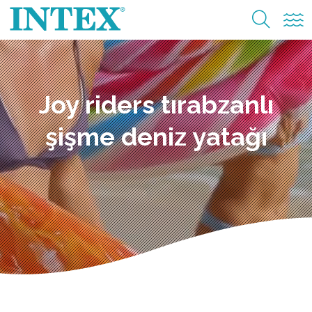
Joy riders tırabzanlı
şişme deniz yatağı