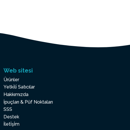
Web sitesi
Ürünler
Yetki̇li̇ Satıcılar
Hakkımızda
İpuçları & Püf Noktaları
SSS
Destek
İletİşİm