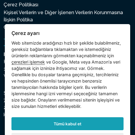
Çerez Politikası
Kişisel Verilerin ve Diğer İşlenen Verilerin Korunmasına
İlişkin Politika
Çerez ayarı
Çerez ayarı
Web sitemizde aradığınızı hızlı bir şekilde bulabilmeniz,
gereksiz bağlantılara tıklamaktan ve istemediğiniz
Intex Trading, s.r.o.
ürünlerin reklamlarını görmekten kaçınabilmeniz için
Hradecká 2526/3
çerezleri işlemek
ve Google, Meta veya Amazon'a veri
sağlamak için izninize ihtiyacımız var. Görmek.
130 00 Praha 3
Genellikle bu dosyalar tarama geçmişiniz, tercihleriniz
Vinohrady - Česká republika
ve hepsinden önemlisi tarayıcınızın benzersiz
tanımlayıcıları hakkında bilgiler içerir. Bu verilerin
Şirket, Prag Şehir Mahkemesi Ticaret Sicilinde C bölümü,
işlenmesine hangi izni vermeyi seçeceğiniz tamamen
size bağlıdır. Onayların verilmemesi sitenin işleyişini ve
74759 numaralı dosya altında, Vergi Kimlik Numarası (IČ)
size sunulan hizmetleri etkileyebilir.
26150808 ve KDV Numarası (DIČ) CZ26150808 ile
kayıtlıdır.
Tümü kabul et