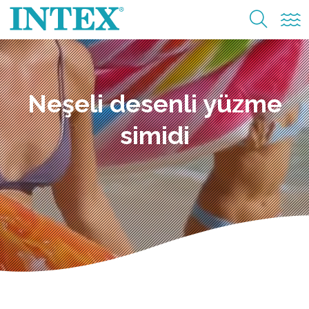
Neşeli desenli yüzme
simidi