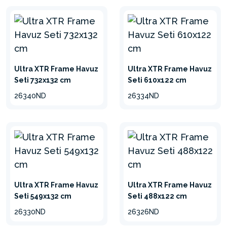
TEKNOLOJİSİ
Krystal Clear® kum
filtreleme pompaları Hydro
Aeration™ teknolojisini
Ultra XTR Frame Havuz
Ultra XTR Frame Havuz
kullanarak suyun daha iyi
Seti 732x132 cm
Seti 610x122 cm
filtrelenmesi, temizliği ve
26340ND
26334ND
berraklığını sağlar.
3 KATMANLI HASARA
DAYANIKLI MALZEME
Havuz kabuğunda kullanılan 3
Ultra XTR Frame Havuz
Ultra XTR Frame Havuz
katmanlı SuperTough™ PVC
Seti 549x132 cm
Seti 488x122 cm
daha fazla dayanıklılık sağlar.
26330ND
26326ND