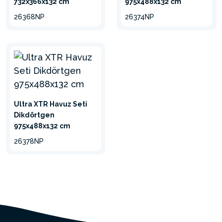
732x366x132 cm
975x488x132 cm
26368NP
26374NP
Ultra XTR Havuz Seti
Dikdörtgen
975x488x132 cm
26378NP