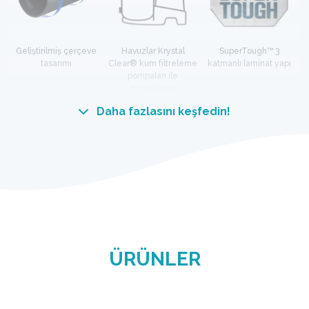
Geliştirilmiş çerçeve
Havuzlar Krystal
SuperTough™ 3
tasarımı
Clear® kum filtreleme
katmanlı laminat yapı
pompaları ile
donatılmıştır.
Daha fazlasını keşfedin!
ULTRA FARKINI DENEYİMLEYİN
Eşsiz tasarımlı yapı, yüksek kaliteli galvanizli çelik
çerçeveyi sofistike bir kilitleme sistemiyle
birleştirerek havuzların genel kalitesini,
dayanıklılığını ve dengesini artırır.
ÜRÜNLER
HYDRO AERATION™