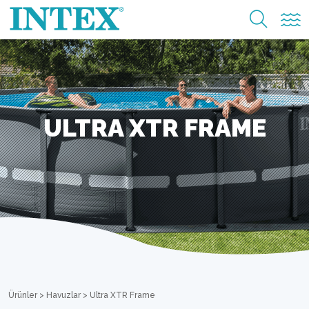
ULTRA XTR FRAME
Ürünler
>
Havuzlar
>
Ultra XTR Frame