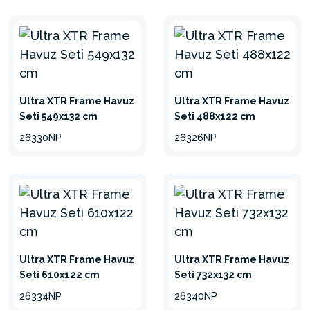
GELİŞTİRİLMİŞ
ÇERÇEVE TASARIMI
Sağlam, dayanıklı ve
benzersiz bir tasarıma sahip
Ultra XTR Frame Havuz
yüksek kaliteli galvanizli çelik
Ultra XTR Frame Havuz
Seti 549x132 cm
Seti 488x122 cm
çerçeveler.
26330NP
26326NP
EASY LOCK SYSTEM™
Ek alet gerektirmeden
kolayca yerine oturur
Ultra XTR Frame Havuz
Ultra XTR Frame Havuz
Seti 610x122 cm
Seti 732x132 cm
26334NP
26340NP