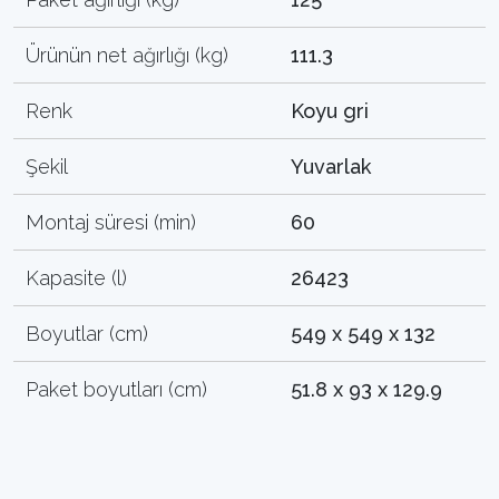
Ürünün net ağırlığı (kg)
111.3
Renk
Koyu gri
Şekil
Yuvarlak
Montaj süresi (min)
60
Kapasite (l)
26423
Boyutlar (cm)
549 x 549 x 132
Paket boyutları (cm)
51.8 x 93 x 129.9