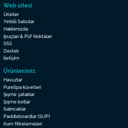
Web sitesi
Ürünler
Yetki̇li̇ Satıcılar
Hakkımızda
İpuçları & Püf Noktaları
SSS
Destek
İletİşİm
Ürünlerimiz
Havuzlar
PureSpa küvetleri
Şişme yataklar
Şişme botlar
Salıncaklar
Paddleboardlar (SUP)
Kum filtrelemeleri