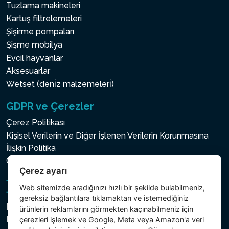
Tuzlama makineleri
Kartuş filtrelemeleri
Şişirme pompaları
Şişme mobilya
Evcil hayvanlar
Aksesuarlar
Wetset (deni̇z malzemeleri̇)
GDPR ve Çerezler
Çerez Politikası
Kişisel Verilerin ve Diğer İşlenen Verilerin Korunmasına
İlişkin Politika
Çerez ayarı
Çerez ayarı
Web sitemizde aradığınızı hızlı bir şekilde bulabilmeniz,
gereksiz bağlantılara tıklamaktan ve istemediğiniz
Intex Trading, s.r.o.
ürünlerin reklamlarını görmekten kaçınabilmeniz için
Hradecká 2526/3
çerezleri işlemek
ve Google, Meta veya Amazon'a veri