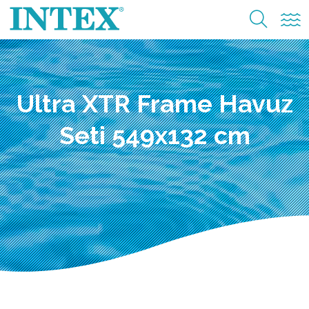
Ultra XTR Frame Havuz
Seti 549x132 cm